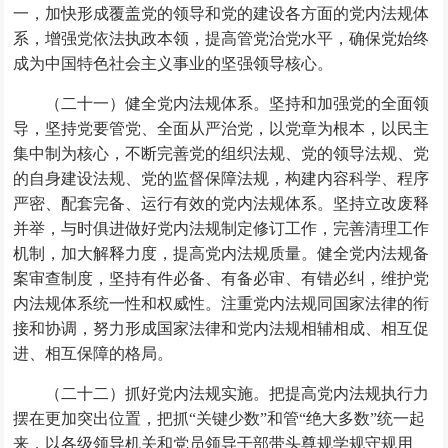
一，加快形成覆盖党的领导和党的建设各方面的党内法规体
系，增强党依法执政本领，提高管党治党水平，确保党始终
成为中国特色社会主义事业的坚强领导核心。
（二十一）健全党内法规体系。坚持和加强党的全面领
导，坚持党要管党、全面从严治党，以党章为根本，以民主
集中制为核心，不断完善党的组织法规、党的领导法规、党
的自身建设法规、党的监督保障法规，构建内容科学、程序
严密、配套完备、运行有效的党内法规体系。坚持立改废释
并举，与时俱进做好党内法规制定修订工作，完善清理工作
机制，加大解释力度，提高党内法规质量。健全党内法规备
案审查制度，坚持有件必备、有备必审、有错必纠，维护党
内法规体系统一性和权威性。注重党内法规同国家法律的衔
接和协调，努力形成国家法律和党内法规相辅相成、相互促
进、相互保障的格局。
（二十二）抓好党内法规实施。把提高党内法规执行力
摆在更加突出位置，把抓“关键少数”和管“绝大多数”统一起
来，以各级领导机关和党员领导干部带头尊规学规守规用