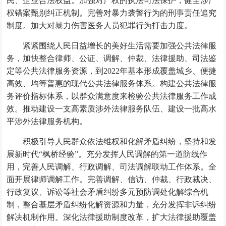
民、企业合法权益。加强对产权的执法司法保护，健全涉产
权错案甄别纠正机制。完善对暴力袭警行为的刑事责任追究
制度。加大对暴力伤害医务人员犯罪行为打击力度。
紧紧围绕人民日益增长的美好生活需要加强公共法律服
务，加快整合律师、公证、调解、仲裁、法律援助、司法鉴
定等公共法律服务资源，到2022年基本形成覆盖城乡、便捷
高效、均等普惠的现代公共法律服务体系。构建公共法律服
务评价指标体系，以群众满意度来检验公共法律服务工作成
效。推动建设一支高素质涉外法律服务队伍、建设一批高水
平涉外法律服务机构。
积极引导人民群众依法维权和化解矛盾纠纷，坚持和发
展新时代“枫桥经验”。充分发挥人民调解的第一道防线作
用，完善人民调解、行政调解、司法调解联动工作体系。全
面开展律师调解工作。完善调解、信访、仲裁、行政裁决、
行政复议、诉讼等社会矛盾纠纷多元预防调处化解综合机
制，整合基层矛盾纠纷化解资源和力量，充分发挥非诉纠纷
解决机制作用。深化法律援助制度改革，扩大法律援助覆盖