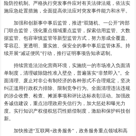
险防控机制。严格执行突发事件应对有关法律法规，依法实
施应急处置措施，全面提高依法应对突发事件能力和水平。
加强和创新事中事后监管，推进“双随机、一公开”跨部
门联合监管，强化重点领域重点监管，探索信用监管、大数
据监管、包容审慎监管等新型监管方式，努力形成全覆盖、
零容忍、更透明、重实效、保安全的事中事后监管体系。持
续开展“减证便民”行动，推行证明事项告知承诺制。
持续营造法治化营商环境，实施统一的市场准入负面清
单制度，清理破除隐性准入壁垒，普遍落实“非禁即入”。全
面清理、废止对非公有制经济的各种形式不合理规定，坚决
纠正滥用行政权力排除、限制竞争行为。全面清理违法违规
的涉企收费、检查、摊派事项和评比达标表彰活动。加强政
务诚信建设，重点治理政府失信行为，加大惩处和曝光力
度。实行知识产权侵权惩罚性赔偿制度，激励和保护科技创
新。
加快推进“互联网+政务服务”，政务服务重点领域和高