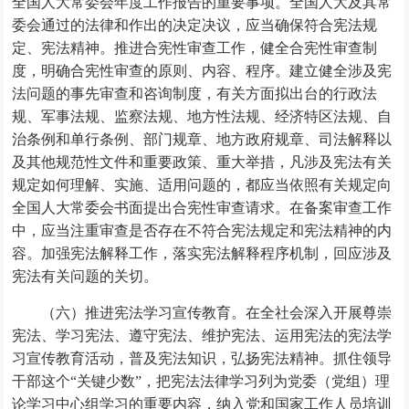
全国人大常委会年度工作报告的重要事项。全国人大及其常
委会通过的法律和作出的决定决议，应当确保符合宪法规
定、宪法精神。推进合宪性审查工作，健全合宪性审查制
度，明确合宪性审查的原则、内容、程序。建立健全涉及宪
法问题的事先审查和咨询制度，有关方面拟出台的行政法
规、军事法规、监察法规、地方性法规、经济特区法规、自
治条例和单行条例、部门规章、地方政府规章、司法解释以
及其他规范性文件和重要政策、重大举措，凡涉及宪法有关
规定如何理解、实施、适用问题的，都应当依照有关规定向
全国人大常委会书面提出合宪性审查请求。在备案审查工作
中，应当注重审查是否存在不符合宪法规定和宪法精神的内
容。加强宪法解释工作，落实宪法解释程序机制，回应涉及
宪法有关问题的关切。
（六）推进宪法学习宣传教育。在全社会深入开展尊崇
宪法、学习宪法、遵守宪法、维护宪法、运用宪法的宪法学
习宣传教育活动，普及宪法知识，弘扬宪法精神。抓住领导
干部这个“关键少数”，把宪法法律学习列为党委（党组）理
论学习中心组学习的重要内容，纳入党和国家工作人员培训