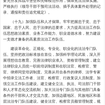
要充分发挥战斗堡垒和先锋模范作用，保障宪法法律实施。
严格执行《领导干部干预司法活动、插手具体案件处理的记
录、通报和责任追究规定》。
（十九）加强队伍和人才保障。牢牢把握忠于党、忠于
国家、忠于人民、忠于法律的总要求，大力提高法治工作队
伍思想政治素质、业务工作能力、职业道德水准，努力建设
一支德才兼备的高素质法治工作队伍。
建设革命化、正规化、专业化、职业化的法治专门队
伍。坚持把政治标准放在首位，加强科学理论武装，深入开
展理想信念教育。完善法律职业准入、资格管理制度，建立
法律职业人员统一职前培训制度和在职法官、检察官、警
官、律师同堂培训制度。完善从符合条件的律师、法学专家
中招录立法工作者、法官、检察官、行政复议人员制度。加
强立法工作队伍建设。建立健全立法、执法、司法部门干部
和人才常态化交流机制，加大法治专门队伍与其他部门具备
条件的干部和人才交流力度。加强边疆地区、民族地区和基
层法治专门队伍建设。健全法官、检察官员额管理制度，规