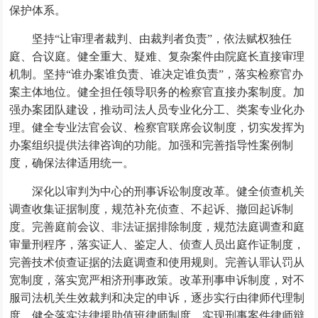
保护体系。
坚持“让审理者裁判、由裁判者负责”，依法赋权独任
庭、合议庭。健全重大、疑难、复杂案件由院庭长直接审理
机制。坚持“谁办案谁负责、谁决定谁负责”，落实检察官办
案主体地位。健全担任领导职务的检察官直接办案制度。加
强办案团队建设，推动司法人员专业化分工、类案专业化办
理。健全专业法官会议、检察官联席会议制度，切实发挥为
办案组织提供法律咨询的功能。加强和完善指导性案例制
度，确保法律适用统一。
深化以审判为中心的刑事诉讼制度改革。健全侦查机关
调查收集证据制度，规范补充侦查、不起诉、撤回起诉制
度。完善庭前会议、非法证据排除制度，规范法庭调查和庭
审量刑程序，落实证人、鉴定人、侦查人员出庭作证制度，
完善技术侦查证据的法庭调查和使用规则。完善认罪认罚从
宽制度，落实宽严相济刑事政策。改革刑事申诉制度，对不
服司法机关生效裁判和决定的申诉，逐步实行由律师代理制
度。健全落实法律援助值班律师制度，实现刑事案件律师辩