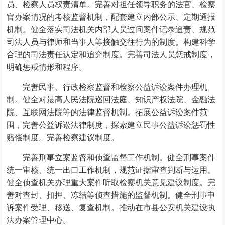
员、检察人员权责清单。完善对担任领导职务的法官、检察
官办案情况的考核监督机制，配套建立内部公示、定期通报
机制。健全落实司法机关内部人员过问案件记录追责、规范
司法人员与律师和当事人等接触交往行为的制度。构建科学
合理的司法责任认定和追究制度。完善司法人员惩戒制度，
明确惩戒情形和程序。
完善民事、行政检察监督和检察公益诉讼案件办理机
制。健全对最高人民法院巡回法庭、知识产权法院、金融法
院、互联网法院等的法律监督机制。拓展公益诉讼案件范
围，完善公益诉讼法律制度，探索建立民事公益诉讼惩罚性
赔偿制度。完善检察建议制度。
完善刑事立案监督和侦查监督工作机制。健全刑事案件
统一审核、统一出口工作机制，规范证据审查判断与运用。
健全侦查机关办理重大案件听取检察机关意见建议制度。完
善对查封、扣押、冻结等侦查措施的监督机制。健全刑事申
诉案件受理、移送、复查机制。推动在市县公安机关建设执
法办案管理中心。