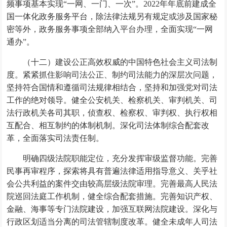
频事项基本实现“一网、一门、一次”。2022年年底前建成全
国一体化政务服务平台，除法律法规另有规定或涉及国家秘
密等外，政务服务事项全部纳入平台办理，全面实现“一网
通办”。
（十二）建设公正高效权威的中国特色社会主义司法制
度。紧紧抓住影响司法公正、制约司法能力的深层次问题，
坚持符合国情和遵循司法规律相结合，坚持和加强党对司法
工作的绝对领导。健全公安机关、检察机关、审判机关、司
法行政机关各司其职，侦查权、检察权、审判权、执行权相
互配合、相互制约的体制机制。深化司法体制综合配套改
革，全面落实司法责任制。
明确四级法院职能定位，充分发挥审级监督功能。完善
民事再审程序，探索将具有普遍法律适用指导意义、关乎社
会公共利益的案件交由较高层级法院审理。完善最高人民法
院巡回法庭工作机制，健全综合配套措施。完善知识产权、
金融、海事等专门法院建设，加强互联网法院建设。深化与
行政区划适当分离的司法管辖制度改革。健全未成年人司法